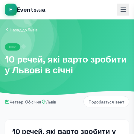
Events.ua
E
Назад до Львів
Інше
10 речей, які варто зробити
у Львові в січні
Четвер, 08 січня
Львів
Подобається івент
10 речей, які варто зробити у