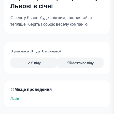
Львові в січні
Січень у Львові буде сніжним, тож одягайся
тепліше і беріть з собою веселу компанію
0
учасників (
0
піде,
0
можливо)
Я піду
Можливо піду
Місце проведення
Львів