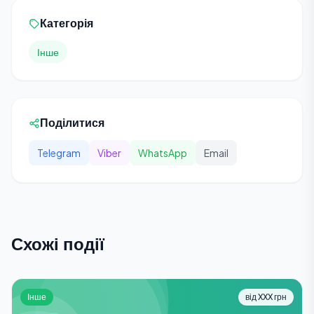
Категорія
Інше
Поділитися
Telegram
Viber
WhatsApp
Email
Схожі події
Інше
від XXX грн