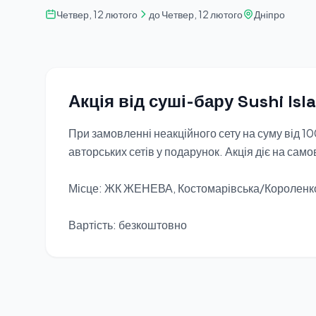
Четвер, 12 лютого
до Четвер, 12 лютого
Дніпро
Акція від суші-бару Sushi Isl
При замовленні неакційного сету на суму від 10
авторських сетів у подарунок. Акція діє на самов
Місце: ЖК ЖЕНЕВА, Костомарівська/Короленк
Вартість: безкоштовно