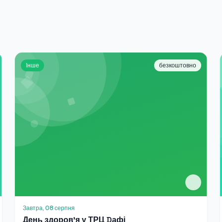
Інше
безкоштовно
Завтра, 08 серпня
День здоровʼя у ТРЦ Dафі