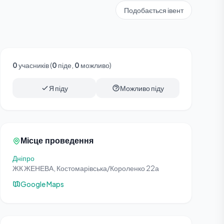
Подобається івент
0
учасників (
0
піде,
0
можливо)
Я піду
Можливо піду
Місце проведення
Дніпро
ЖК ЖЕНЕВА, Костомарівська/Короленко 22а
Google Maps