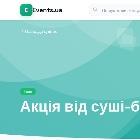
Events.ua
E
Назад до Дніпро
Інше
Акція від суші-б