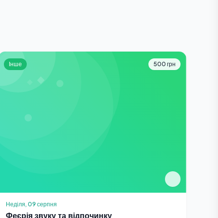
Інше
500 грн
Неділя, 09 серпня
Феєрія звуку та відпочинку