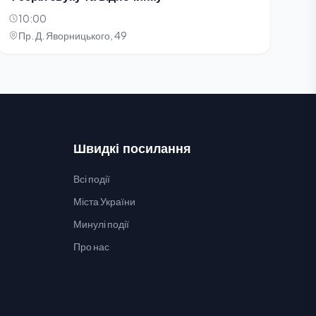
10:00
Пр. Д. Яворницького, 49
Швидкі посилання
Всі події
Міста України
Минулі події
Про нас