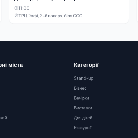
11:00
ТРЦ Dафі, 2-й поверх, біля ССС
ні міста
Категорії
Stand-up
Бізнес
Вечірки
Виставки
кий
Для дітей
Екскурсії