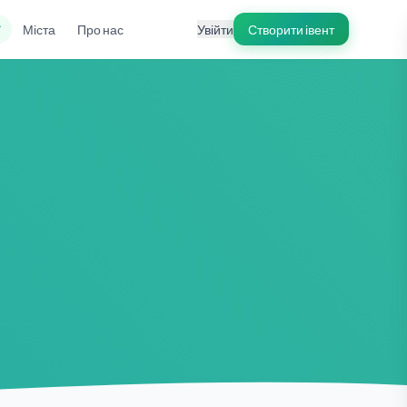
ї
Міста
Про нас
Увійти
Створити івент