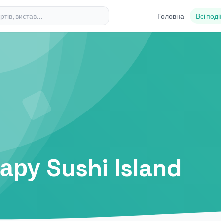
Головна
Всі поді
ару Sushi Island