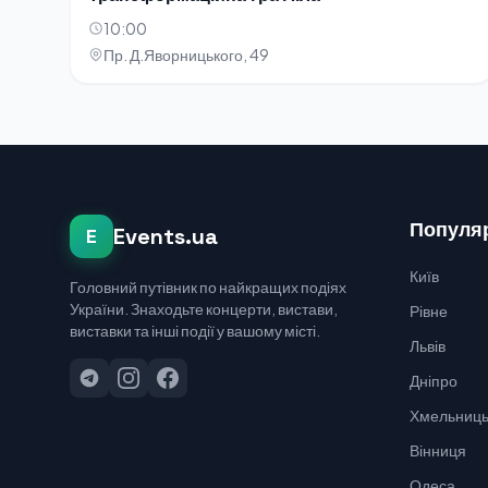
10:00
Пр. Д.Яворницького, 49
Популяр
Events.ua
E
Київ
Головний путівник по найкращих подіях
України. Знаходьте концерти, вистави,
Рівне
виставки та інші події у вашому місті.
Львів
Дніпро
Хмельниць
Вінниця
Одеса