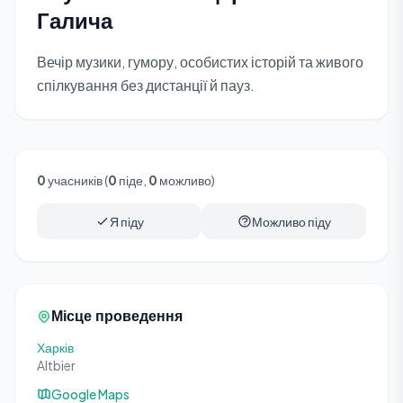
Галича
Вечір музики, гумору, особистих історій та живого
спілкування без дистанції й пауз.
0
учасників (
0
піде,
0
можливо)
Я піду
Можливо піду
Місце проведення
Харків
Altbier
Google Maps