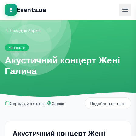
Events.ua
E
Назад до Харків
Концерти
Акустичний концерт Жені
Галича
Середа, 25 лютого
Харків
Подобається івент
Акустичний концерт Жені