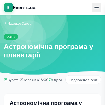
Events.ua
E
Назад до Одеса
Освіта
Астрономічна програма у
планетарії
Субота, 21 березня о 18:00
Одеса
Подобається івент
Астрономічна програма у