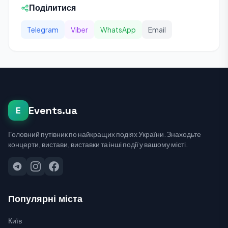
Поділитися
Telegram
Viber
WhatsApp
Email
Events.ua
E
Головний путівник по найкращих подіях України. Знаходьте
концерти, вистави, виставки та інші події у вашому місті.
Популярні міста
Київ