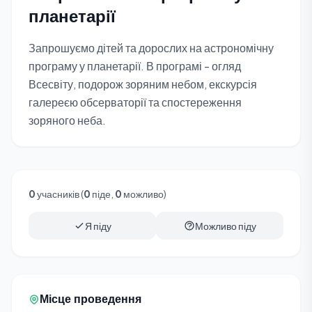
планетарії
Запрошуємо дітей та дорослих на астрономічну
програму у планетарії. В програмі - огляд
Всесвіту, подорож зоряним небом, екскурсія
галереєю обсерваторії та спостереження
зоряного неба.
0
учасників (
0
піде,
0
можливо)
Я піду
Можливо піду
Місце проведення