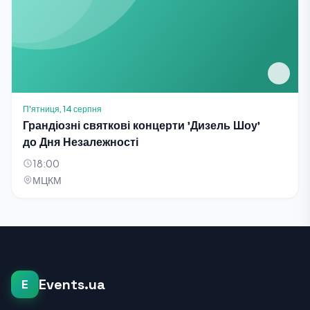
П'ятниця, 14 серпня
Грандіозні святкові концерти 'Дизель Шоу'
до Дня Незалежності
18:00
МЦКМ
Events.ua
E