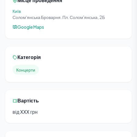
Місце проведення
Київ
Соломʼянська Броварня. Пл. Солом'янська, 2Б
Google Maps
Категорія
Концерти
Вартість
від XXX грн