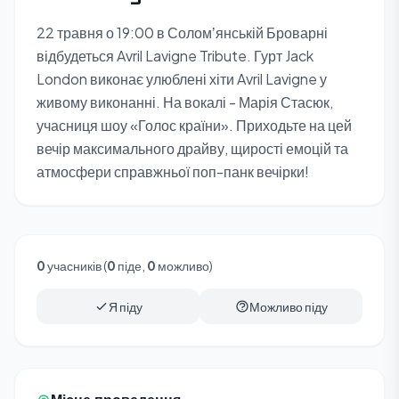
22 травня о 19:00 в Соломʼянській Броварні
відбудеться Avril Lavigne Tribute. Гурт Jack
London виконає улюблені хіти Avril Lavigne у
живому виконанні. На вокалі - Марія Стасюк,
учасниця шоу «Голос країни». Приходьте на цей
вечір максимального драйву, щирості емоцій та
атмосфери справжньої поп-панк вечірки!
0
учасників (
0
піде,
0
можливо)
Я піду
Можливо піду