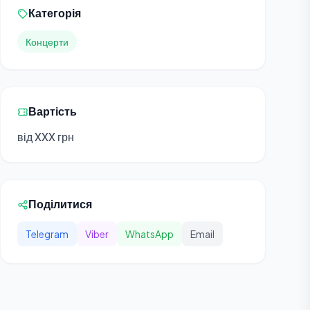
Категорія
Концерти
Вартість
від XXX грн
Поділитися
Telegram
Viber
WhatsApp
Email