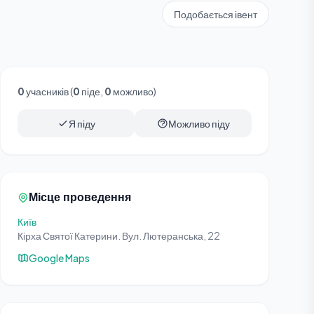
Подобається івент
0
учасників (
0
піде,
0
можливо)
Я піду
Можливо піду
Місце проведення
Київ
Кірха Святої Катерини. Вул. Лютеранська, 22
Google Maps