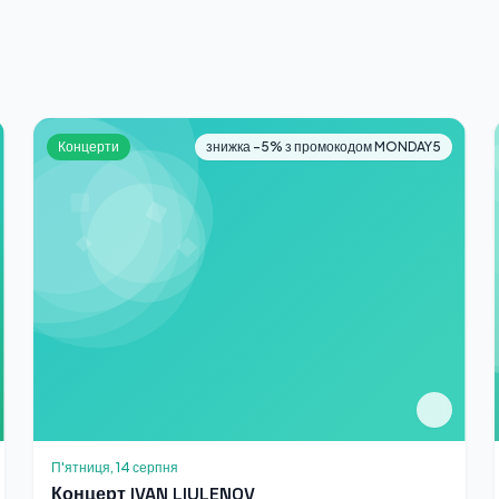
Концерти
знижка -5% з промокодом MONDAY5
П'ятниця, 14 серпня
Концерт IVAN LIULENOV