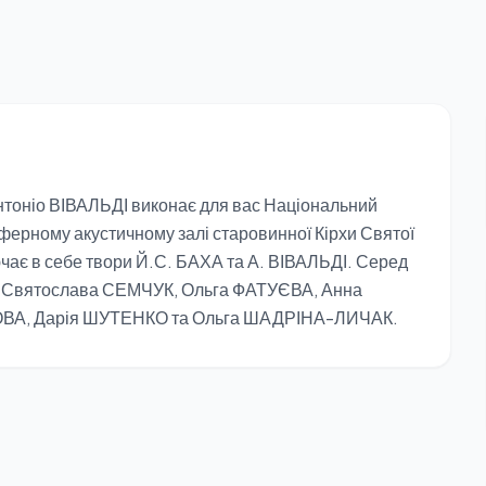
нтоніо ВІВАЛЬДІ виконає для вас Національний
ферному акустичному залі старовинної Кірхи Святої
чає в себе твори Й.С. БАХА та А. ВІВАЛЬДІ. Серед
, Святослава СЕМЧУК, Ольга ФАТУЄВА, Анна
ВА, Дарія ШУТЕНКО та Ольга ШАДРІНА-ЛИЧАК.