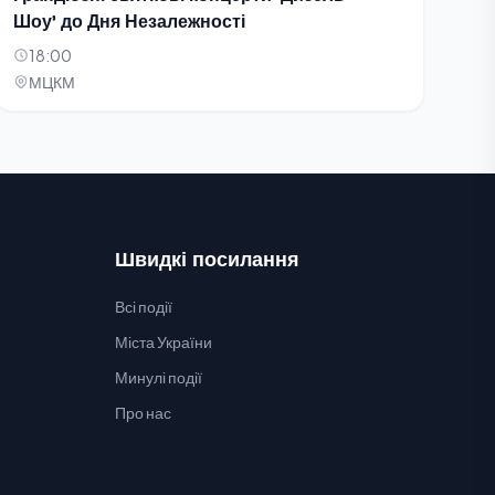
Шоу' до Дня Незалежності
18:00
МЦКМ
Швидкі посилання
Всі події
Міста України
Минулі події
Про нас