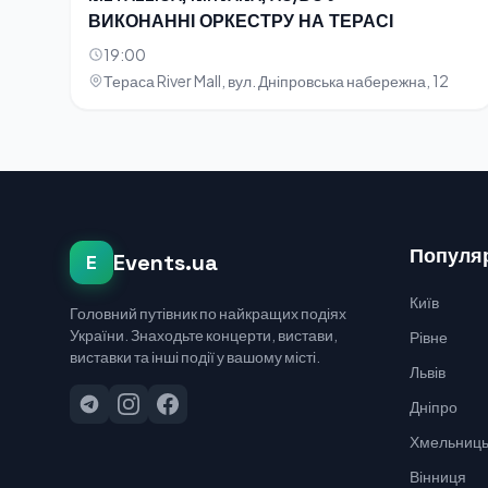
ВИКОНАННІ ОРКЕСТРУ НА ТЕРАСІ
19:00
Тераса River Mall, вул. Дніпровська набережна, 12
Популяр
Events.ua
E
Київ
Головний путівник по найкращих подіях
України. Знаходьте концерти, вистави,
Рівне
виставки та інші події у вашому місті.
Львів
Дніпро
Хмельниць
Вінниця