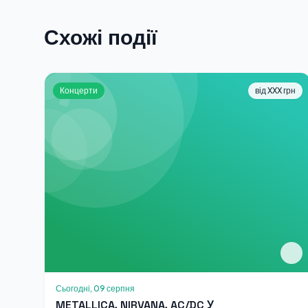
Схожі події
Концерти
від XXX грн
Сьогодні, 09 серпня
METALLICA, NIRVANA, AC/DC У