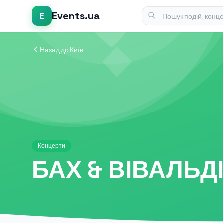
Events.ua
E
Назад до Київ
Концерти
БАХ & ВІВАЛЬД