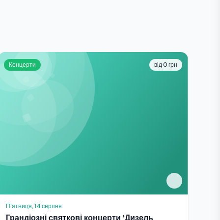
Концерти
від 0 грн
П'ятниця, 14 серпня
Грандіозні святкові концерти 'Дизель