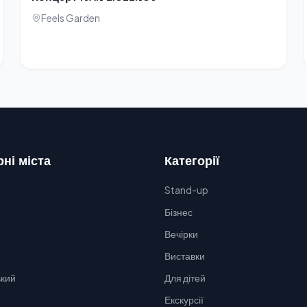
Feels Garden
ні міста
Категорії
Stand-up
Бізнес
Вечірки
Виставки
кий
Для дітей
Екскурсії