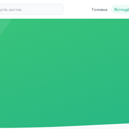
Головна
Всі поді
І