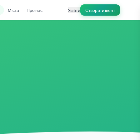
ї
Міста
Про нас
Увійти
Створити івент