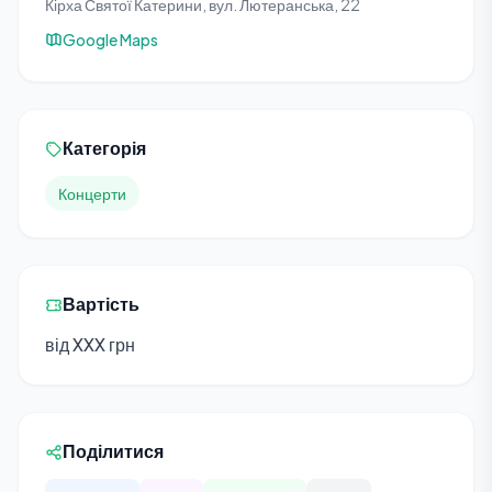
Кірха Святої Катерини, вул. Лютеранська, 22
Google Maps
Категорія
Концерти
Вартість
від XXX грн
Поділитися