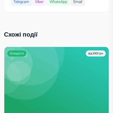
Telegram
Viber
WhatsApp
Email
Схожі події
Концерти
від XXX грн