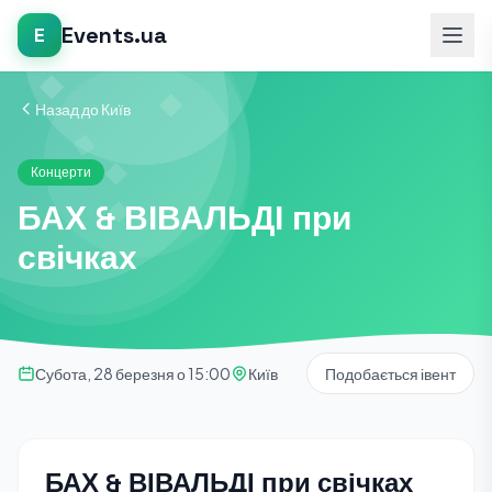
Events.ua
E
Назад до Київ
Концерти
БАХ & ВІВАЛЬДІ при
свічках
Субота, 28 березня о 15:00
Київ
Подобається івент
БАХ & ВІВАЛЬДІ при свічках