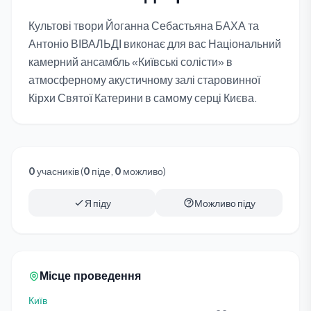
Культові твори Йоганна Себастьяна БАХА та
Антоніо ВІВАЛЬДІ виконає для вас Національний
камерний ансамбль «Київські солісти» в
атмосферному акустичному залі старовинної
Кірхи Святої Катерини в самому серці Києва.
0
учасників (
0
піде,
0
можливо)
Я піду
Можливо піду
Місце проведення
Київ