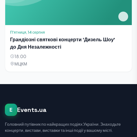
П'ятниця, 14 серпня
Грандіозні святкові концерти 'Дизель Шоу'
до Дня Незалежності
18:00
МЦКМ
Events.ua
E
Головний путівник по найкращих подіях України. Знаходьте
концерти, вистави, виставки та інші події у вашому місті.