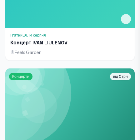
П'ятниця, 14 серпня
Концерт IVAN LIULENOV
Feels Garden
Концерти
від 0 грн