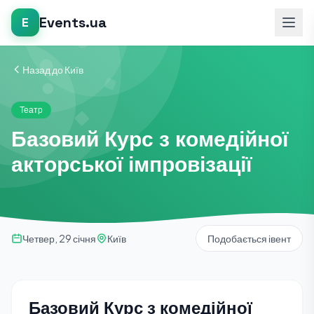
Events.ua
E
Назад до Київ
Театр
Базовий Курс з комедійної
акторської імпровізації
Четвер, 29 січня
Київ
Подобається івент
Базовий Курс з комедійної