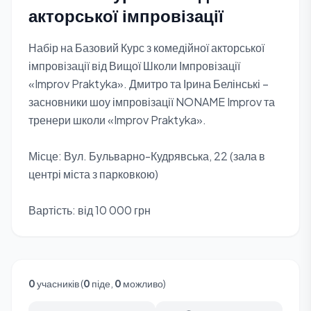
акторської імпровізації
Набір на Базовий Курс з комедійної акторської
імпровізації від Вищої Школи Імпровізації
«Improv Praktyka». Дмитро та Ірина Белінські –
засновники шоу імпровізації NONAME Improv та
тренери школи «Improv Praktyka».
Місце: Вул. Бульварно-Кудрявська, 22 (зала в
центрі міста з парковкою)
Вартість: від 10 000 грн
0
учасників (
0
піде,
0
можливо)