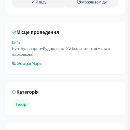
Я піду
Можливо піду
Місце проведення
Київ
Вул. Бульварно-Кудрявська, 22 (зала в центрі міста з
парковкою)
Google Maps
Категорія
Театр