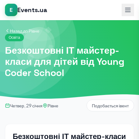
Events.ua
E
Назад до Рівне
Освіта
Безкоштовні ІТ майстер-
класи для дітей від Young
Coder School
Четвер, 29 січня
Рівне
Подобається івент
Безкоштовні ІТ майстер-класи