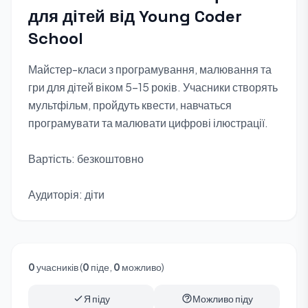
для дітей від Young Coder
School
Майстер-класи з програмування, малювання та
гри для дітей віком 5-15 років. Учасники створять
мультфільм, пройдуть квести, навчаться
програмувати та малювати цифрові ілюстрації.
Вартість: безкоштовно
Аудиторія: діти
0
учасників (
0
піде,
0
можливо)
Я піду
Можливо піду