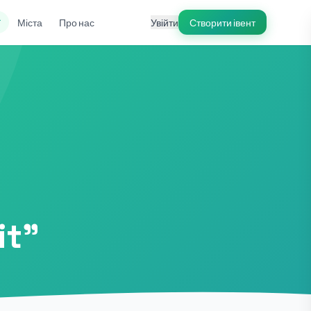
ї
Міста
Про нас
Увійти
Створити івент
it”