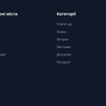
ні міста
Категорії
Stand-up
Бізнес
Вечірки
Виставки
кий
Для дітей
Екскурсії