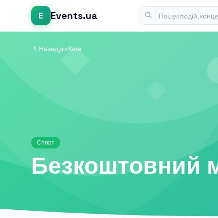
Events.ua
E
Назад до Київ
Спорт
Безкоштовний м