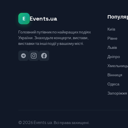
Популяр
Events.ua
E
Київ
Головний путівник по найкращих подіях
України. Знаходьте концерти, вистави,
Рівне
виставки та інші події у вашому місті.
Львів
Дніпро
Хмельниць
Вінниця
Одеса
Запоріжжя
© 2026 Events.ua. Всі права захищені.