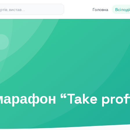
Головна
Всі поді
арафон “Take prof