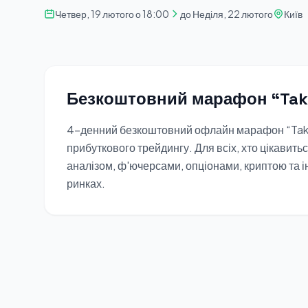
Четвер, 19 лютого о 18:00
до Неділя, 22 лютого
Київ
Безкоштовний марафон “Take
4-денний безкоштовний офлайн марафон “Take p
прибуткового трейдингу. Для всіх, хто цікавит
аналізом, ф'ючерсами, опціонами, криптою та
ринках.