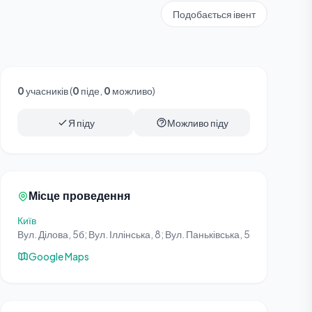
Подобається івент
0
учасників (
0
піде,
0
можливо)
Я піду
Можливо піду
Місце проведення
Київ
Вул. Ділова, 5б; Вул. Іллінська, 8; Вул. Паньківська, 5
Google Maps