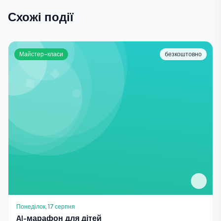
Схожі події
Майстер-класи
безкоштовно
Понеділок, 17 серпня
AI-марафон для дітей