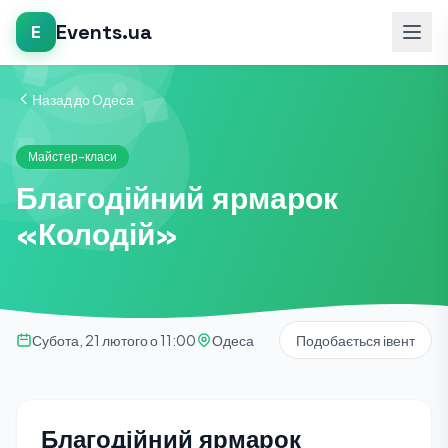
Events.ua
E
Назад до Одеса
Майстер-класи
Благодійний ярмарок
«Колодій»
Субота, 21 лютого о 11:00
Одеса
Подобається івент
Благодійний ярмарок