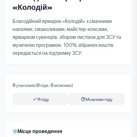
«Колодій»
Благодійний ярмарок «Колодій» з смачними
напоями, смаколиками, майстер-класами,
ярмарком сувенірів, збором листівок для ЗСУ та
музичною програмою. 100% зібраних коштів
передається на підтримку ЗСУ.
0
учасників (
0
піде,
0
можливо)
Я піду
Можливо піду
Місце проведення