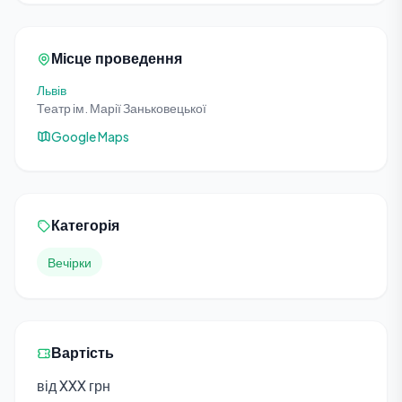
Місце проведення
Львів
Театр ім. Марії Заньковецької
Google Maps
Категорія
Вечірки
Вартість
від XXX грн