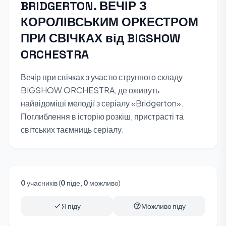
BRIDGERTON. ВЕЧІР З
КОРОЛІВСЬКИМ ОРКЕСТРОМ
ПРИ СВІЧКАХ від BIGSHOW
ORCHESTRA
Вечір при свічках з участю струнного складу
BIGSHOW ORCHESTRA, де оживуть
найвідоміші мелодії з серіалу «Bridgerton».
Поглиблення в історію розкіш, пристрасті та
світських таємниць серіалу.
0
учасників (
0
піде,
0
можливо)
Я піду
Можливо піду