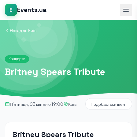
Events.ua
E
Назад до Київ
Концерти
Britney Spears Tribute
П'ятниця, 03 квітня о 19:00
Київ
Подобається івент
Britney Spears Tribute