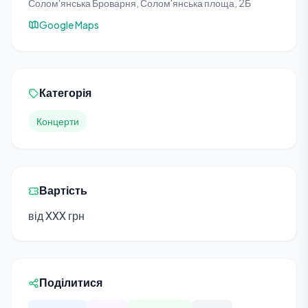
Соломʼянська Броварня, Солом'янська площа, 2Б
Google Maps
Категорія
Концерти
Вартість
від XXX грн
Поділитися