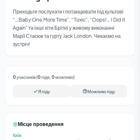
Приходьте послухати і потанцювати під культові
“…Baby One More Time”, “Toxic”, “Oops!… I Did It
Again” та інші хіти Брітні у живому виконанні
Марії Стасюк та гурту Jack London. Чекаємо на
зустріч!
0
учасників (
0
піде,
0
можливо)
Я піду
Можливо піду
Місце проведення
Київ