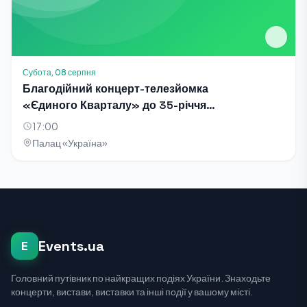
Субота, 08 серпня
Благодійний концерт-телезйомка
«Єдиного Кварталу» до 35-річчя
Незалежності України
17:00
Палац «Україна»
Events.ua
E
Головний путівник по найкращих подіях України. Знаходьте
концерти, вистави, виставки та інші події у вашому місті.