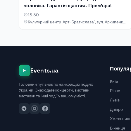
чоловіка. Гарантія щастя». Прем'єра!
18:30
Культурний центр 'Арт-Братислава', вул. Архипенка, 5
Популяр
Events.ua
E
Київ
Головний путівник по найкращих подіях
України. Знаходьте концерти, вистави,
Рівне
виставки та інші події у вашому місті.
Львів
Дніпро
Хмельниць
Вінниця