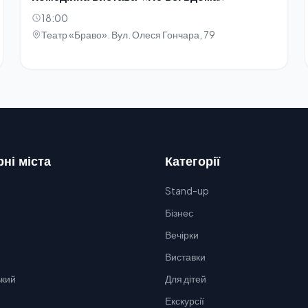
18:00
Театр «Браво». Вул. Олеся Гончара, 79
ні міста
Категорії
Stand-up
Бізнес
Вечірки
Виставки
кий
Для дітей
Екскурсії