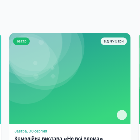
Театр
від 490 грн
Завтра, 08 серпня
Комедійна вистава «Не всі вдома»