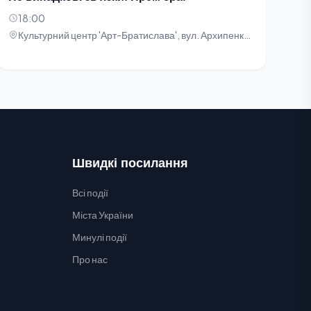
18:00
Культурний центр 'Арт-Братислава', вул. Архипенка, 5
Швидкі посилання
Всі події
Міста України
Минулі події
Про нас