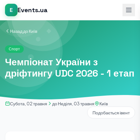
Events.ua
E
Назад до Київ
Спорт
Чемпіонат України з
дріфтингу UDC 2026 - 1 етап
Субота, 02 травня
до Неділя, 03 травня
Київ
Подобається івент