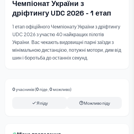
Чемпіонат України з
дріфтингу UDC 2026 - 1 етап
1 етап офіційного Чемпіонату України з дріфтингу
UDC 2026 з участю 40 найкращих пілотів
України. Вас чекають видовищні парні заїзди з
мінімальною дистанцією, потужні мотори, дим від
шин і боротьба до останніх секунд.
0
учасників (
0
піде,
0
можливо)
Я піду
Можливо піду