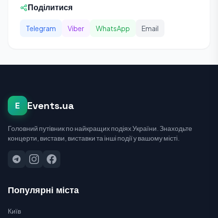
Поділитися
Telegram
Viber
WhatsApp
Email
Events.ua
E
Головний путівник по найкращих подіях України. Знаходьте
концерти, вистави, виставки та інші події у вашому місті.
Популярні міста
Київ