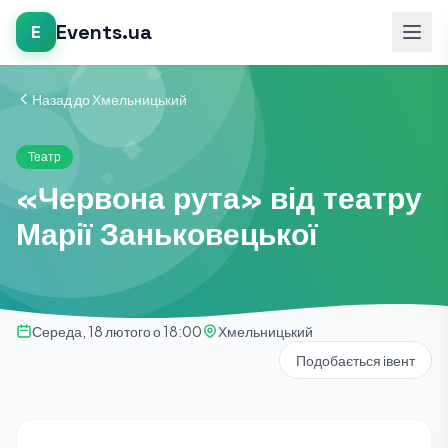
Events.ua
E
Назад до Хмельницький
Театр
«Червона рута» від театру
Марії Заньковецької
Середа, 18 лютого о 18:00
Хмельницький
Подобається івент