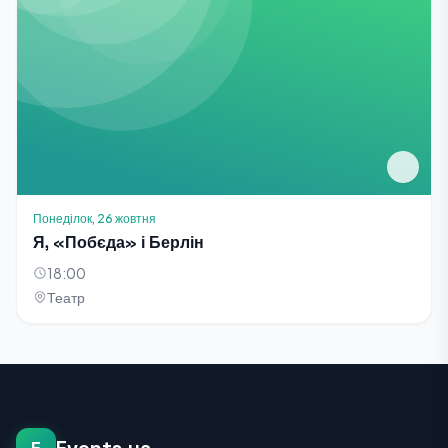
Понеділок, 26 жовтня
Я, «Побєда» і Берлін
18:00
Театр
E