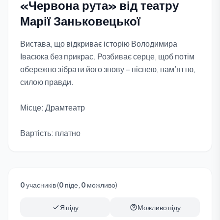
«Червона рута» від театру
Марії Заньковецької
Вистава, що відкриває історію Володимира
Івасюка без прикрас. Розбиває серце, щоб потім
обережно зібрати його знову – піснею, пам’яттю,
силою правди.
Місце: Драмтеатр
Вартість: платно
0
учасників (
0
піде,
0
можливо)
Я піду
Можливо піду