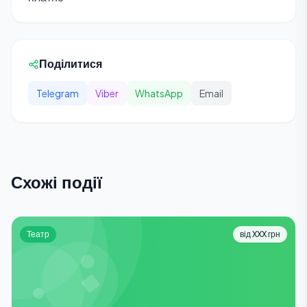
Поділитися
Telegram
Viber
WhatsApp
Email
Схожі події
Театр
від XXX грн