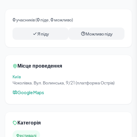
0
учасників (
0
піде,
0
можливо)
Я піду
Можливо піду
Місце проведення
Київ
Чоколівка. Вул. Волинська, 9/21 (платформа Острів)
Google Maps
Категорія
Фестивалі