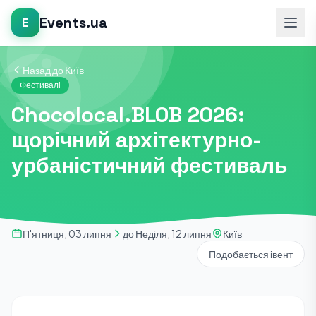
Events.ua
E
Назад до Київ
Фестивалі
Chocolocal.BLOB 2026:
щорічний архітектурно-
урбаністичний фестиваль
П'ятниця, 03 липня
до Неділя, 12 липня
Київ
Подобається івент