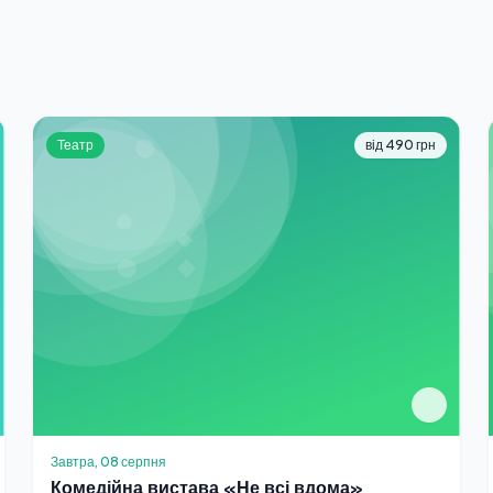
Театр
від 490 грн
Завтра, 08 серпня
Комедійна вистава «Не всі вдома»