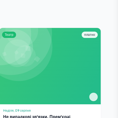
Театр
платно
Неділя, 09 серпня
Не випадкові зв'язки. Прем'єра!