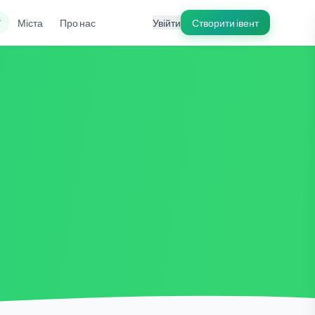
ї
Міста
Про нас
Увійти
Створити івент