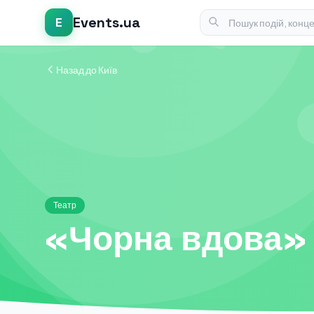
Events.ua
E
Назад до Київ
Театр
«Чорна вдова»