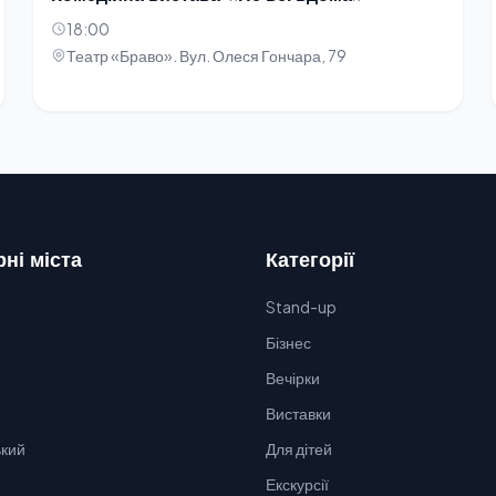
18:00
Театр «Браво». Вул. Олеся Гончара, 79
ні міста
Категорії
Stand-up
Бізнес
Вечірки
Виставки
кий
Для дітей
Екскурсії