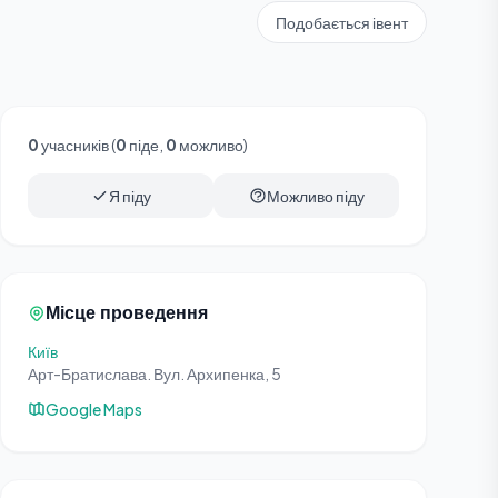
Подобається івент
0
учасників (
0
піде,
0
можливо)
Я піду
Можливо піду
Місце проведення
Київ
Арт-Братислава. Вул. Архипенка, 5
Google Maps