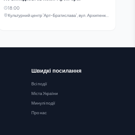
18:00
Культурний центр 'Арт-Братислава', вул. Архипенка, 5
Швидкі посилання
Всі події
Міста України
Минулі події
Про нас