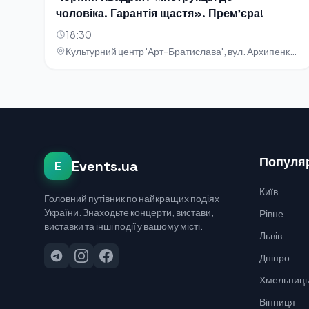
чоловіка. Гарантія щастя». Прем'єра!
18:30
Культурний центр 'Арт-Братислава', вул. Архипенка, 5
Популяр
Events.ua
E
Київ
Головний путівник по найкращих подіях
України. Знаходьте концерти, вистави,
Рівне
виставки та інші події у вашому місті.
Львів
Дніпро
Хмельниць
Вінниця