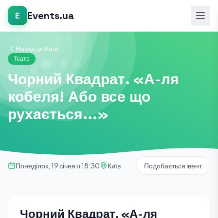
Events.ua
E
Назад до Київ
Театр
Чорний Квадрат. «А-ля
кобеля! Або все що
рухається...»
Понеділок, 19 січня о 18:30
Київ
Подобається івент
Чорний Квадрат. «А-ля