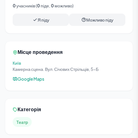
0
учасників (
0
піде,
0
можливо)
Я піду
Можливо піду
Місце проведення
Київ
Камерна сцена. Вул. Січових Стрільців, 5-Б
Google Maps
Категорія
Театр