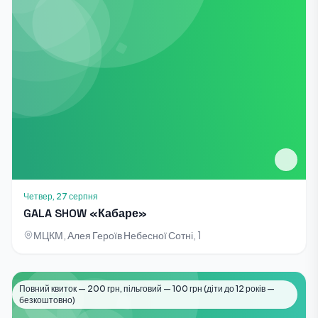
Четвер, 27 серпня
GALA SHOW «Кабаре»
МЦКМ, Алея Героїв Небесної Сотні, 1
Повний квиток — 200 грн, пільговий — 100 грн (діти до 12 років —
Виставки
безкоштовно)