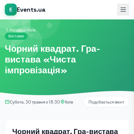
Events.ua
E
Назад до Київ
Виставки
Чорний квадрат. Гра-
вистава «Чиста
імпровізація»
Субота, 30 травня о 18:30
Київ
Подобається івент
Чорний квадрат. Гра-вистава