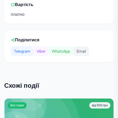
Вартість
платно
Поділитися
Telegram
Viber
WhatsApp
Email
Схожі події
Виставки
від 100 грн