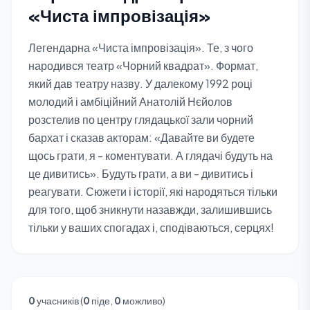
«Чиста імпровізація»
Легендарна «Чиста імпровізація». Те, з чого
народився театр «Чорний квадрат». Формат,
який дав театру назву. У далекому 1992 році
молодий і амбіційний Анатолій Нєйолов
розстелив по центру глядацької зали чорний
бархат і сказав акторам: «Давайте ви будете
щось грати, я - коментувати. А глядачі будуть на
це дивитись». Будуть грати, а ви - дивитись і
реагувати. Сюжети і історії, які народяться тільки
для того, щоб зникнути назавжди, залишившись
тільки у ваших спогадах і, сподіваються, серцях!
0
учасників (
0
піде,
0
можливо)