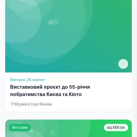
Вівторок, 25 серпня
Виставковий проєкт до 55-річчя
побратимства Києва та Кіото
Музей історії Києва
Виставки
від XXX грн