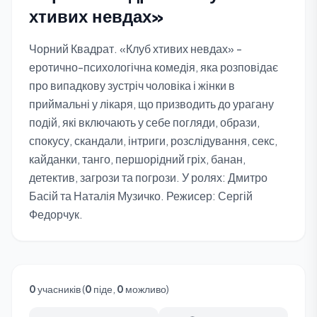
хтивих невдах»
Чорний Квадрат. «Клуб хтивих невдах» -
еротично-психологічна комедія, яка розповідає
про випадкову зустріч чоловіка і жінки в
приймальні у лікаря, що призводить до урагану
подій, які включають у себе погляди, образи,
спокусу, скандали, інтриги, розслідування, секс,
кайданки, танго, першорідний гріх, банан,
детектив, загрози та погрози. У ролях: Дмитро
Басій та Наталія Музичко. Режисер: Сергій
Федорчук.
0
учасників (
0
піде,
0
можливо)