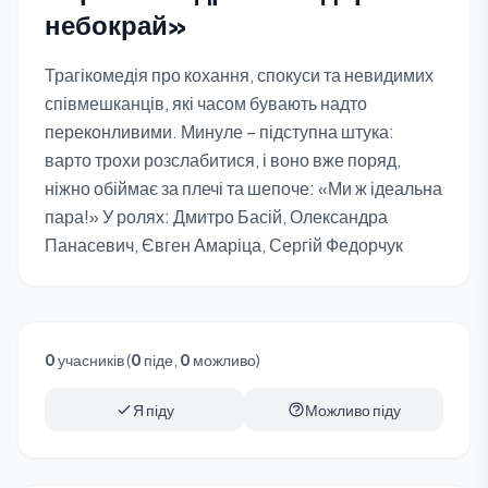
небокрай»
Трагікомедія про кохання, спокуси та невидимих
співмешканців, які часом бувають надто
переконливими. Минуле – підступна штука:
варто трохи розслабитися, і воно вже поряд,
ніжно обіймає за плечі та шепоче: «Ми ж ідеальна
пара!» У ролях: Дмитро Басій, Олександра
Панасевич, Євген Амаріца, Сергій Федорчук
0
учасників (
0
піде,
0
можливо)
Я піду
Можливо піду