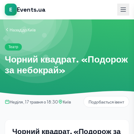
Events.ua
E
Назад до Київ
Театр
Чорний квадрат. «Подорож
за небокрай»
Неділя, 17 травня о 18:30
Київ
Подобається івент
Чорний квадрат. «Подорож за