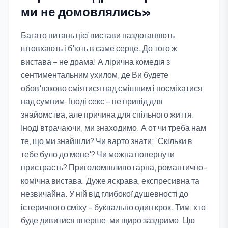
ми не домовлялись»
Багато питань цієї вистави наздоганяють,
штовхають і б'ють в саме серце. До того ж
вистава – не драма! А лірична комедія з
сентиментальним ухилом, де Ви будете
обов'язково сміятися над смішним і посміхатися
над сумним. Іноді секс – не привід для
знайомства, але причина для спільного життя.
Іноді втрачаючи, ми знаходимо. А от чи треба нам
те, що ми знайшли? Чи варто знати: 'Скільки в
тебе було до мене'? Чи можна повернути
пристрасть? Приголомшливо гарна, романтично-
комічна вистава. Дуже яскрава, експресивна та
незвичайна. У ній від глибокої душевності до
істеричного сміху – буквально один крок. Тим, хто
буде дивитися вперше, ми щиро заздримо. Цю