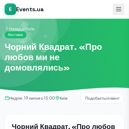
Events.ua
E
Назад до Київ
Виставки
Чорний Квадрат. «Про
любов ми не
домовлялись»
Неділя, 19 липня о 15:00
Київ
Подобається івент
Чорний Квадрат. «Про любов