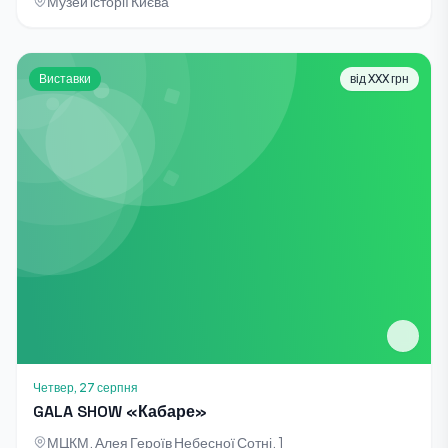
Музей історії Києва
Виставки
від XXX грн
Четвер, 27 серпня
GALA SHOW «Кабаре»
МЦКМ, Алея Героїв Небесної Сотні, 1