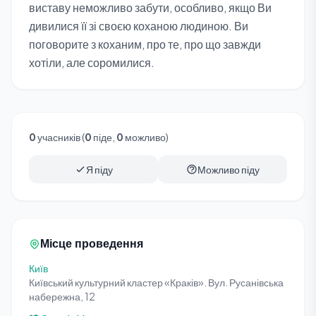
виставу неможливо забути, особливо, якщо Ви
дивилися її зі своєю коханою людиною. Ви
поговорите з коханим, про те, про що завжди
хотіли, але соромилися.
0
учасників (
0
піде,
0
можливо)
Я піду
Можливо піду
Місце проведення
Київ
Київський культурний кластер «Краків». Вул. Русанівська
набережна, 12