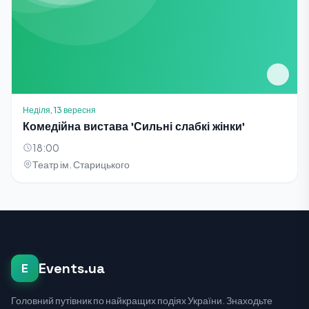
Неділя, 13 вересня
Комедійна вистава 'Сильні слабкі жінки'
18:00
Театр ім. Старицького
Events.ua
E
Головний путівник по найкращих подіях України. Знаходьте