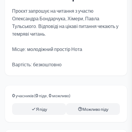
Проєкт запрошує на читання з участю
Олександра Бондарчука, Хімери, Павла
Тульського. Відповіді на цікаві питання чекають у
темряві читань.
Місце: молодіжний простір Нота
Вартість: безкоштовно
0
учасників (
0
піде,
0
можливо)
Я піду
Можливо піду