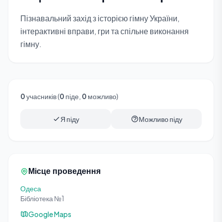
Пізнавальний захід з історією гімну України,
інтерактивні вправи, гри та спільне виконання
гімну.
0
учасників (
0
піде,
0
можливо)
Я піду
Можливо піду
Місце проведення
Одеса
Бібліотека №1
Google Maps