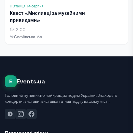
П'ятниця, 14 серпня
Квест «Мисливці за музейними
привидами»
12:00
Софіївська, 5а
Events.ua
E
Головний путівник по найкращих подіях України. Знаходьте
концерти, вистави, виставки та інші події у вашому місті.
Популярні міста