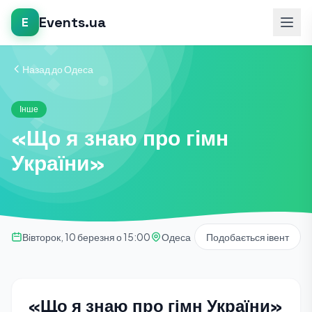
Events.ua
E
Назад до Одеса
Інше
«Що я знаю про гімн
України»
Вівторок, 10 березня о 15:00
Одеса
Подобається івент
«Що я знаю про гімн України»