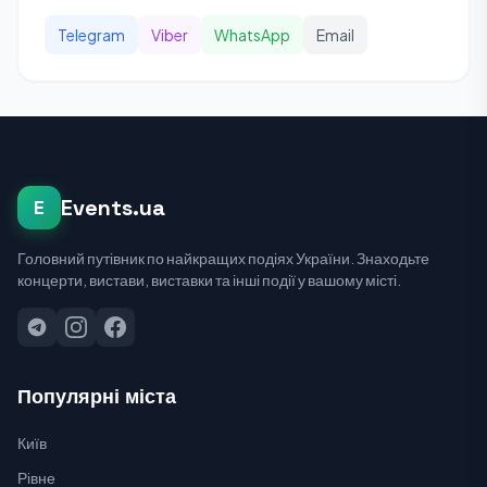
Telegram
Viber
WhatsApp
Email
Events.ua
E
Головний путівник по найкращих подіях України. Знаходьте
концерти, вистави, виставки та інші події у вашому місті.
Популярні міста
Київ
Рівне