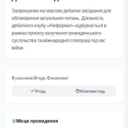
Запрошуємо на чергове дебатне засідання для
обговорення актуальних питань. Діяльність
дебатного клубу «Неформат» відбувається в
рамках проєкту залучення громадянського
суспільства та міжнародної співпраці під час
війни.
0
учасників (
0
піде,
0
можливо)
Я піду
Можливо піду
Місце проведення