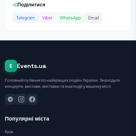
Поділитися
Telegram
Viber
WhatsApp
Email
Events.ua
E
Головний путівник по найкращих подіях України. Знаходьте
концерти, вистави, виставки та інші події у вашому місті.
Популярні міста
Київ