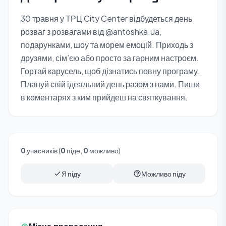
30 травня у ТРЦ City Center відбудеться день
розваг з розвагами від @antoshka.ua,
подарунками, шоу та морем емоцій. Приходь з
друзями, сім’єю або просто за гарним настроєм.
Гортай карусель, щоб дізнатись повну програму.
Плануй свій ідеальний день разом з нами. Пиши
в коментарях з ким прийдеш на святкування.
0
учасників (
0
піде,
0
можливо)
Я піду
Можливо піду