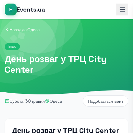
Events.ua
E
Назад до Одеса
Інше
День розваг у ТРЦ City
Center
Субота, 30 травня
Одеса
Подобається івент
День розваг у ТРЦ City Center