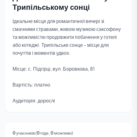
Трипільському сонці
Ідеальне місце для романтичної вечері зі
смачними стравами, живою музикою саксофону
та можливістю продовжити побачення у готелі
або котеджі. Трипільське сонце - місце для
почуттів і моментів удвох.
Місце: с. Підгірці, вул. Боровкова, 81
Вартість: платно
Аудиторія: дорослі
0
учасників (
0
піде,
0
можливо)