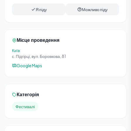
Я піду
Можливо піду
Місце проведення
Київ
с. Підгірці, вул. Боровкова, 81
Google Maps
Категорія
Фестивалі