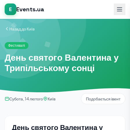
Events.ua
E
Назад до Київ
Фестивалі
День святого Валентина у
Трипільському сонці
Субота, 14 лютого
Київ
Подобається івент
День святого Валентина у