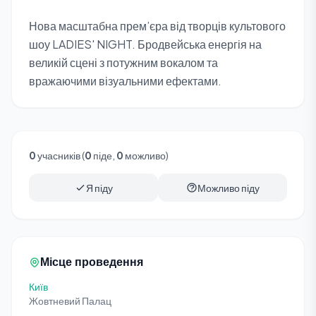
Нова масштабна прем’єра від творців культового
шоу LADIES' NIGHT. Бродвейська енергія на
великій сцені з потужним вокалом та
вражаючими візуальними ефектами.
0
учасників (
0
піде,
0
можливо)
Я піду
Можливо піду
Місце проведення
Київ
Жовтневий Палац