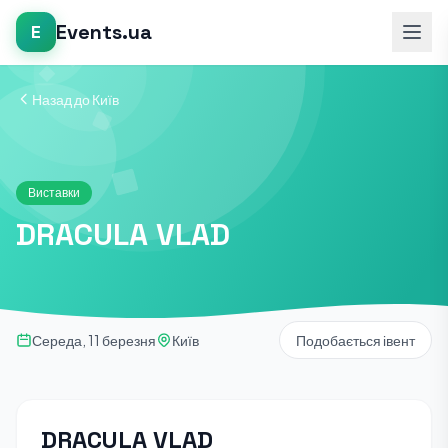
Events.ua
E
Назад до Київ
Виставки
DRACULA VLAD
Середа, 11 березня
Київ
Подобається івент
DRACULA VLAD