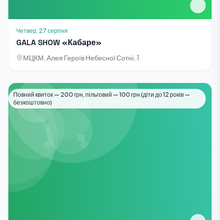
Четвер, 27 серпня
GALA SHOW «Кабаре»
МЦКМ, Алея Героїв Небесної Сотні, 1
Повний квиток — 200 грн, пільговий — 100 грн (діти до 12 років —
Виставки
безкоштовно)