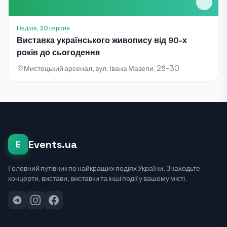
Неділя, 30 серпня
Виставка українського живопису від 90-х
років до сьогодення
Мистецький арсенал, вул. Івана Мазепи, 28–30
Events.ua
E
Головний путівник по найкращих подіях України. Знаходьте
концерти, вистави, виставки та інші події у вашому місті.