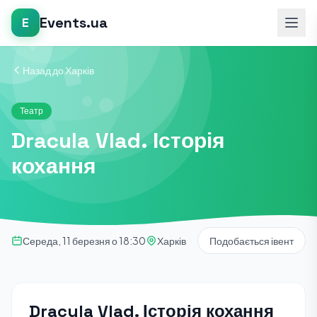
Events.ua
E
Назад до Харків
Театр
Dracula Vlad. Історія
кохання
Середа, 11 березня о 18:30
Харків
Подобається івент
Dracula Vlad. Історія кохання