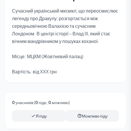
Сучасний український мюзикл, що переосмислює
легенду про Дракулу, розгортається між
середньовічною Валахією та сучасним
Лондоном. В центрі історії - Влад III, який стає
вічним мандрівником у пошуках коханої.
Місце: МЦКМ (Жовтневий палац)
Вартість: від XXX грн
0
учасників (
0
піде,
0
можливо)
Я піду
Можливо піду