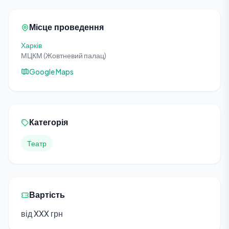
Місце проведення
Харків
МЦКМ (Жовтневий палац)
Google Maps
Категорія
Театр
Вартість
від XXX грн