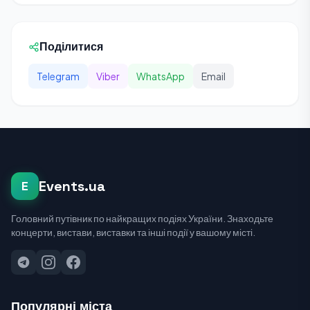
Поділитися
Telegram
Viber
WhatsApp
Email
Events.ua
E
Головний путівник по найкращих подіях України. Знаходьте
концерти, вистави, виставки та інші події у вашому місті.
Популярні міста