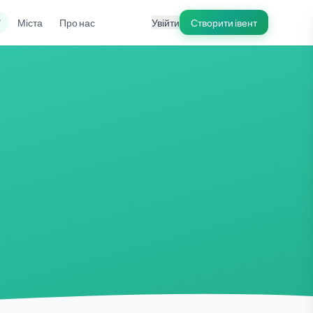
ї
Міста
Про нас
Увійти
Створити івент