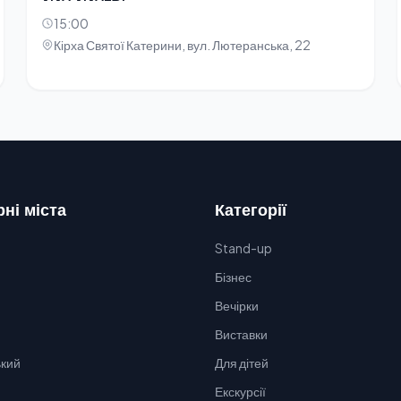
15:00
Кірха Святої Катерини, вул. Лютеранська, 22
ні міста
Категорії
Stand-up
Бізнес
Вечірки
Виставки
кий
Для дітей
Екскурсії