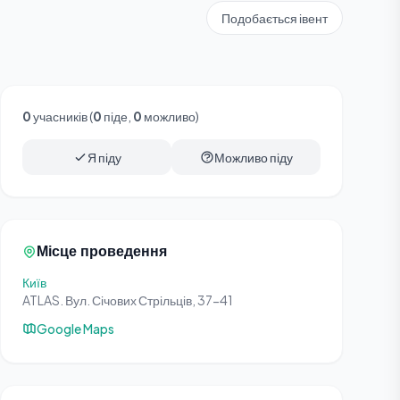
Подобається івент
0
учасників (
0
піде,
0
можливо)
Я піду
Можливо піду
Місце проведення
Київ
ATLAS. Вул. Січових Стрільців, 37-41
Google Maps