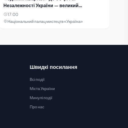
Незалежності України — великий
благодійний концерт-телезйомка
17:00
Національний палац мистецтв «Україна»
Швидкі посилання
Всі події
Міста України
Минулі події
Про нас