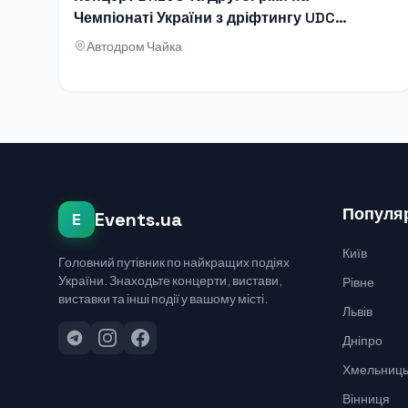
Чемпіонаті України з дріфтингу UDC
2026
Автодром Чайка
Популяр
Events.ua
E
Київ
Головний путівник по найкращих подіях
України. Знаходьте концерти, вистави,
Рівне
виставки та інші події у вашому місті.
Львів
Дніпро
Хмельниць
Вінниця