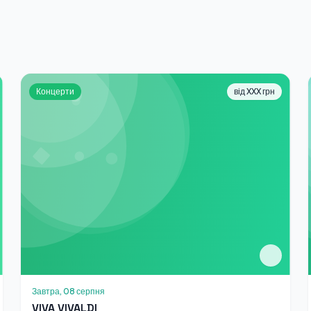
Концерти
від XXX грн
Завтра, 08 серпня
VIVA VIVALDI