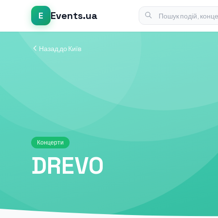
Events.ua
E
Назад до Київ
Концерти
DREVO