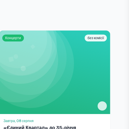
Концерти
без комісії
Завтра, 08 серпня
«Єдиний Квартал» до 35-річчя