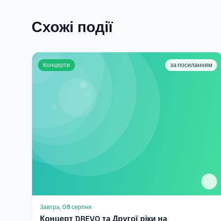
Схожі події
Концерти
за посиланням
Завтра, 08 серпня
Концерт DREVO та Другої ріки на