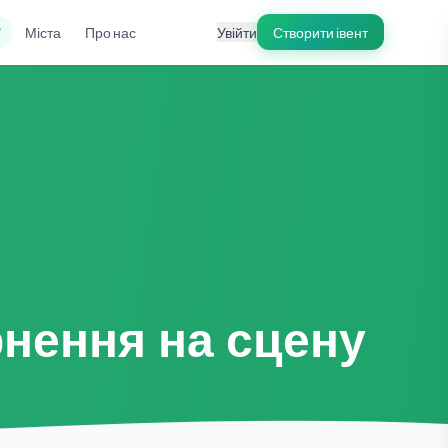
ї
Міста
Про нас
Увійти
Створити івент
рнення на сцену