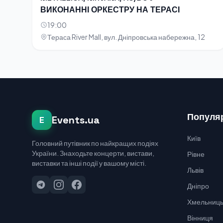
ВИКОНАННІ ОРКЕСТРУ НА ТЕРАСІ
19:00
Тераса River Mall, вул. Дніпровська набережна, 12
Популяр
Events.ua
E
Київ
Головний путівник по найкращих подіях
України. Знаходьте концерти, вистави,
Рівне
виставки та інші події у вашому місті.
Львів
Дніпро
Хмельниць
Вінниця