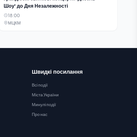
Шоу' до Дня Незалежності
18:00
МЦКМ
Швидкі посилання
Всі події
Міста України
Минулі події
Про нас