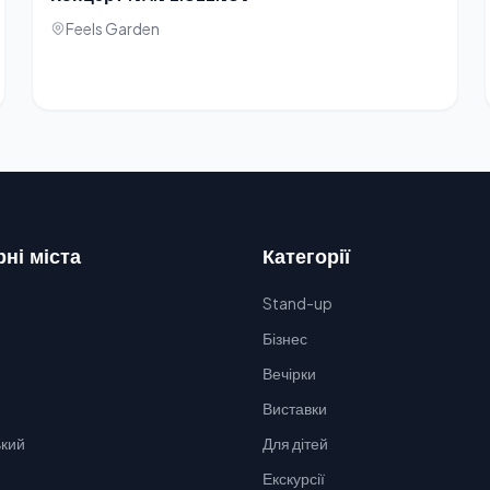
Feels Garden
ні міста
Категорії
Stand-up
Бізнес
Вечірки
Виставки
кий
Для дітей
Екскурсії