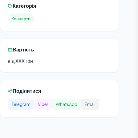
Категорія
Концерти
Вартість
від XXX грн
Поділитися
Telegram
Viber
WhatsApp
Email