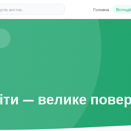
Головна
Всі поді
хіти — велике пове