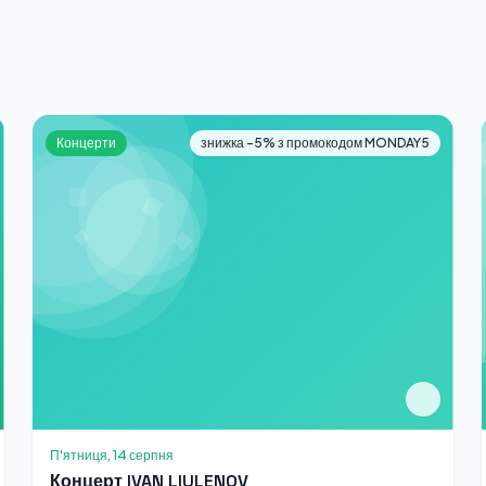
Концерти
знижка -5% з промокодом MONDAY5
П'ятниця, 14 серпня
Концерт IVAN LIULENOV