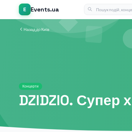
Events.ua
E
Назад до Київ
Концерти
DZIDZIO. Супер 