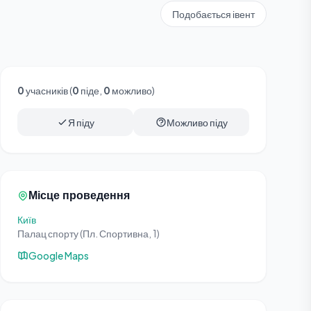
Подобається івент
0
учасників (
0
піде,
0
можливо)
Я піду
Можливо піду
Місце проведення
Київ
Палац спорту (Пл. Спортивна, 1)
Google Maps