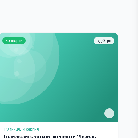
Концерти
від 0 грн
П'ятниця, 14 серпня
Грандіозні святкові концерти 'Дизель