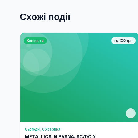
Схожі події
Концерти
від XXX грн
Сьогодні, 09 серпня
METALLICA, NIRVANA, AC/DC У