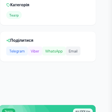
Категорія
Театр
Поділитися
Telegram
Viber
WhatsApp
Email
Театр
від XXX грн