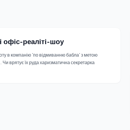
і офіс-реаліті-шоу
ту в компанію 'по відмиванню бабла' з метою
и. Чи врятує їх руда харизматична секретарка