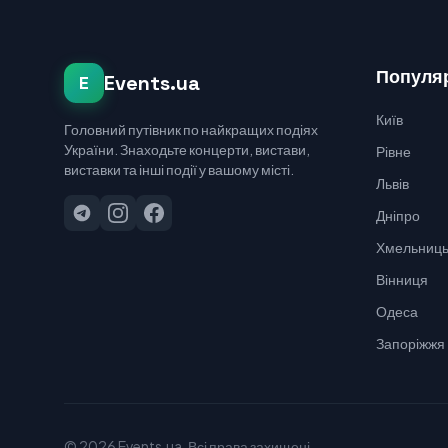
Популяр
Events.ua
E
Київ
Головний путівник по найкращих подіях
України. Знаходьте концерти, вистави,
Рівне
виставки та інші події у вашому місті.
Львів
Дніпро
Хмельниць
Вінниця
Одеса
Запоріжжя
© 2026 Events.ua. Всі права захищені.