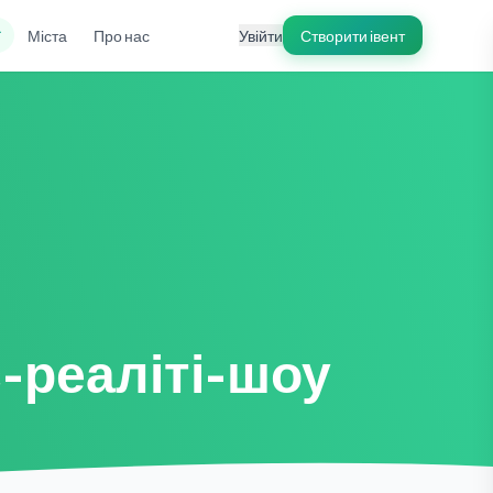
ї
Міста
Про нас
Увійти
Створити івент
-реаліті-шоу