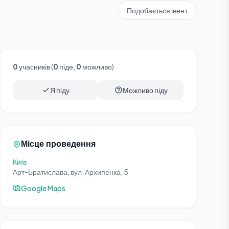
Подобається івент
0
учасників (
0
піде,
0
можливо)
Я піду
Можливо піду
Місце проведення
Київ
Арт-Братислава, вул. Архипенка, 5
Google Maps