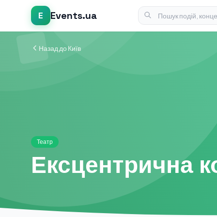
Events.ua
E
Назад до Київ
Театр
Ексцентрична ко