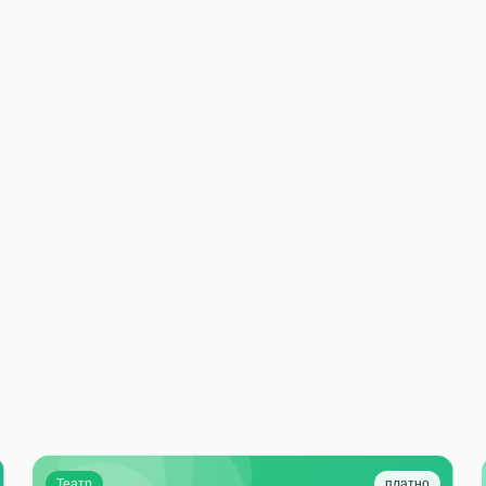
Театр
платно