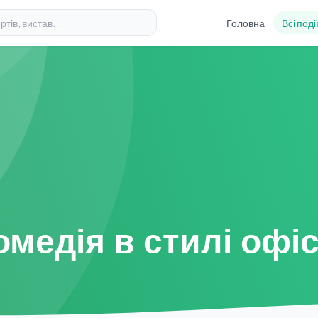
Головна
Всі поді
медія в стилі офіс