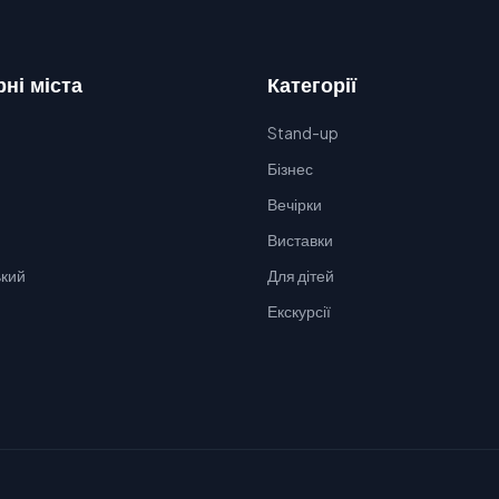
ні міста
Категорії
Stand-up
Бізнес
Вечірки
Виставки
кий
Для дітей
Екскурсії