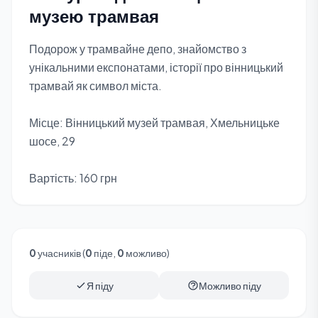
музею трамвая
Подорож у трамвайне депо, знайомство з
унікальними експонатами, історії про вінницький
трамвай як символ міста.
Місце: Вінницький музей трамвая, Хмельницьке
шосе, 29
Вартість: 160 грн
0
учасників (
0
піде,
0
можливо)
Я піду
Можливо піду