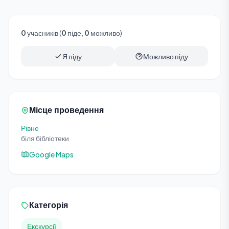
0
учасників (
0
піде,
0
можливо)
Я піду
Можливо піду
Місце проведення
Рівне
біля бібліотеки
Google Maps
Категорія
Екскурсії