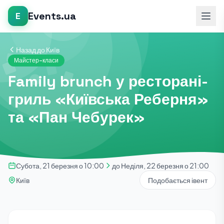
Events.ua
E
Назад до Київ
Майстер-класи
Family brunch у ресторані-
гриль «Київська Реберня»
та «Пан Чебурек»
Субота, 21 березня о 10:00
до Неділя, 22 березня о 21:00
Київ
Подобається івент