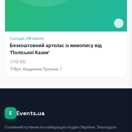
Сьогодні, 08 серпня
Безкоштовний артклас із живопису від
'Поліської Казки'
10:00
Вул. Академіка Тронька, 1
Events.ua
E
Головний путівник по найкращих подіях України. Знаходьте