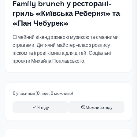
Family brunch у ресторані-
гриль «Київська Реберня» та
«Пан Чебурек»
Сімейний вікенд з живою музикою та смачними
стравами. Дитячий майстер-клас з розпису
піском та ігрові кімната для дітей. Соціальні
проєкти Михайла Поплавського.
0
учасників (
0
піде,
0
можливо)
Я піду
Можливо піду