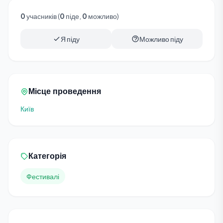
0
учасників (
0
піде,
0
можливо)
Я піду
Можливо піду
Місце проведення
Київ
Категорія
Фестивалі