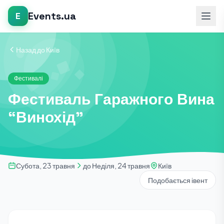
Events.ua
E
Назад до Київ
Фестивалі
Фестиваль Гаражного Вина
“Винохід”
Субота, 23 травня
до Неділя, 24 травня
Київ
Подобається івент