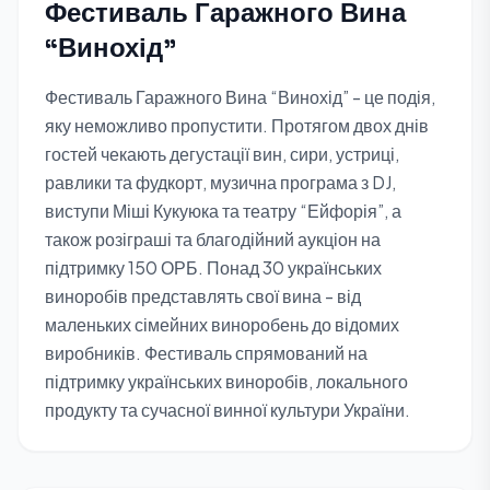
Фестиваль Гаражного Вина
“Винохід”
Фестиваль Гаражного Вина “Винохід” - це подія,
яку неможливо пропустити. Протягом двох днів
гостей чекають дегустації вин, сири, устриці,
равлики та фудкорт, музична програма з DJ,
виступи Міші Кукуюка та театру “Ейфорія”, а
також розіграші та благодійний аукціон на
підтримку 150 ОРБ. Понад 30 українських
виноробів представлять свої вина - від
маленьких сімейних виноробень до відомих
виробників. Фестиваль спрямований на
підтримку українських виноробів, локального
продукту та сучасної винної культури України.