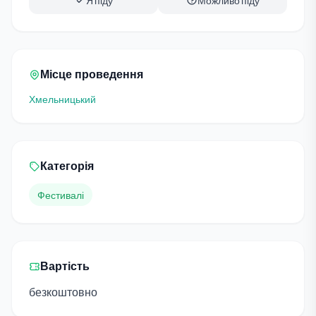
Я піду
Можливо піду
Місце проведення
Хмельницький
Категорія
Фестивалі
Вартість
безкоштовно