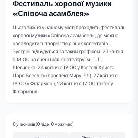
Фестиваль хорової музики
«Співоча асамблея»
Цього тижня у нашому місті проходить фестиваль
хорової музики «Співоча асамблея», де можна
насолодитись творчістю різних колективів.
Зустрічі відбудуться за таким графіком: 23 квітня
о 18:00 на сцені біля кінотеатру ім. Т. Г.
Шевченка, 24 квітня о 19:00 у Костелі Христа
Царя Всесвіту (проспект Миру, 55), 27 квітня о
18:00 у Філармонії, 28 квітня о 17:00 також у
Філармонії.
0
учасників (
0
піде,
0
можливо)