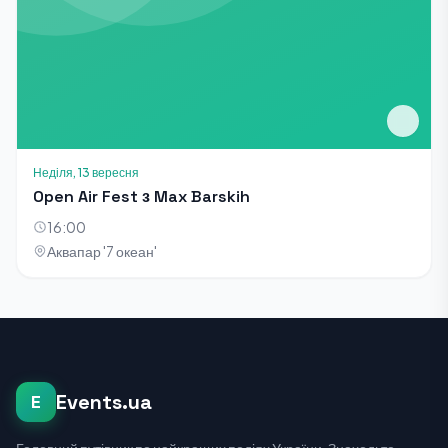
Неділя, 13 вересня
Open Air Fest з Max Barskih
16:00
Аквапар '7 океан'
Events.ua
E
Головний путівник по найкращих подіях України. Знаходьте