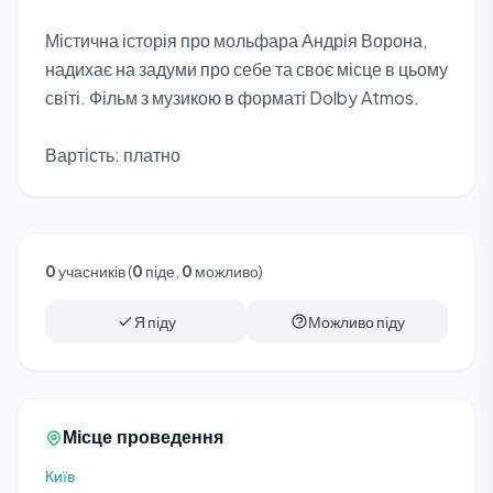
Містична історія про мольфара Андрія Ворона,
надихає на задуми про себе та своє місце в цьому
світі. Фільм з музикою в форматі Dolby Atmos.
Вартість: платно
0
учасників (
0
піде,
0
можливо)
Я піду
Можливо піду
Місце проведення
Київ