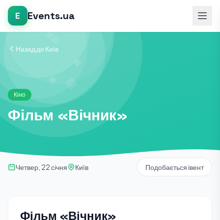
Events.ua
E
Назад до Київ
Кіно
Фільм «Вічник»
Четвер, 22 січня
Київ
Подобається івент
Фільм «Вічник»