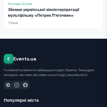
П'ятниця, 01 січня
Зйомки української кіноінтерпретації
мультфільму «Петрик П’яточкин»
Київ
Events.ua
E
Головний путівник по найкращих подіях України. Знаходьте
концерти, вистави, виставки та інші події у вашому місті.
Популярні міста