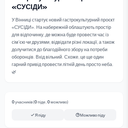
«СУСІДИ»
У Вінниці стартує новий гастрокультурний проєкт
«СУСІДИ». На набережній облаштують простір
для відпочинку, де можна буде провести час із
сім’єю чи друзями, відвідати різні локації, а також
долучитися до благодійного збору на потреби
оборонців. Вхід вільний. Схоже, це ще один
гарний привід провести літній день просто неба.
🌿
0
учасників (
0
піде,
0
можливо)
Я піду
Можливо піду