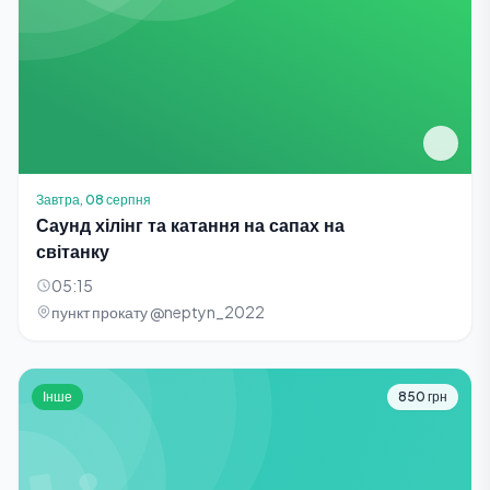
Завтра, 08 серпня
Саунд хілінг та катання на сапах на
світанку
05:15
пункт прокату @neptyn_2022
Інше
850 грн