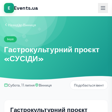
Events.ua
E
Назад до Вінниця
Інше
Гастрокультурний проєкт
«СУСІДИ»
Субота, 11 липня
Вінниця
Подобається івент
Гастрокультурний проєкт