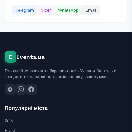
Telegram
Viber
WhatsApp
Email
Events.ua
E
Головний путівник по найкращих подіях України. Знаходьте
концерти, вистави, виставки та інші події у вашому місті.
Популярні міста
Київ
Рівне