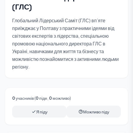
(ГЛС)
Глобальний Лідерський Саміт (ГЛС) вп’яте
приїжджає у Полтаву з практичними ідеями від
світових експертів з лідерства, спеціальною
промовою національного директора ГЛС в
Україні, навичками для життя та бізнесу та
можливістю познайомитися з активними людьми
регіону.
0
учасників (
0
піде,
0
можливо)
Я піду
Можливо піду