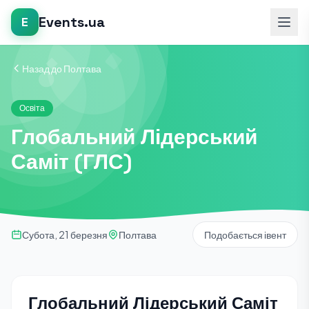
Events.ua
E
Назад до Полтава
Освіта
Глобальний Лідерський
Саміт (ГЛС)
Субота, 21 березня
Полтава
Подобається івент
Глобальний Лідерський Саміт