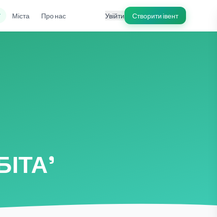
ї
Міста
Про нас
Увійти
Створити івент
БІТА'