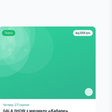
Театр
від XXX грн
Четвер, 27 серпня
GALA SHOW з мюзиклу «Кабаре»