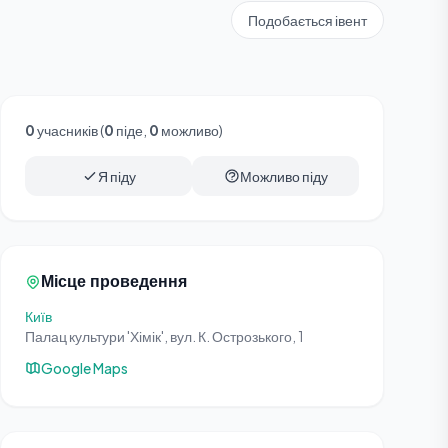
Подобається івент
0
учасників (
0
піде,
0
можливо)
Я піду
Можливо піду
Місце проведення
Київ
Палац культури 'Хімік', вул. К. Острозького, 1
Google Maps