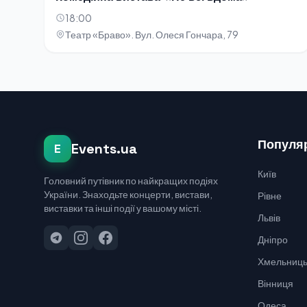
18:00
Театр «Браво». Вул. Олеся Гончара, 79
Популяр
Events.ua
E
Київ
Головний путівник по найкращих подіях
України. Знаходьте концерти, вистави,
Рівне
виставки та інші події у вашому місті.
Львів
Дніпро
Хмельниць
Вінниця
Одеса