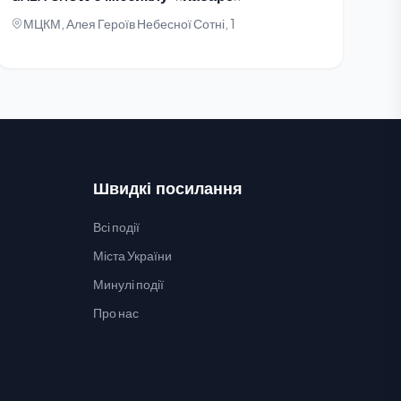
МЦКМ, Алея Героїв Небесної Сотні, 1
Швидкі посилання
Всі події
Міста України
Минулі події
Про нас