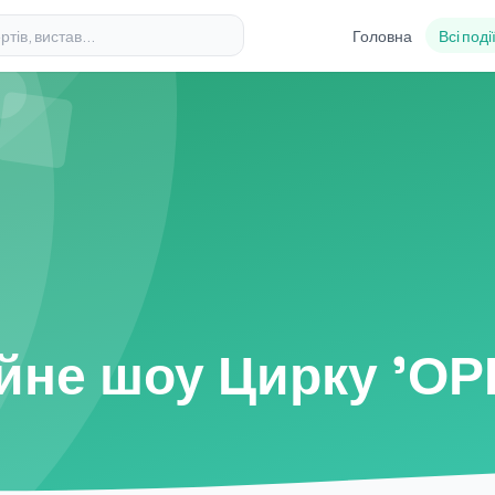
Головна
Всі поді
йне шоу Цирку 'ОР