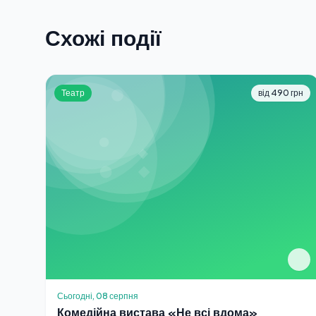
Схожі події
Театр
від 490 грн
Сьогодні, 08 серпня
Комедійна вистава «Не всі вдома»