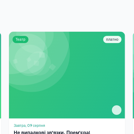
Театр
платно
Завтра, 09 серпня
Не випадкові зв'язки. Прем'єра!