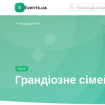
Events.ua
E
Назад до Київ
Театр
Грандіозне сіме