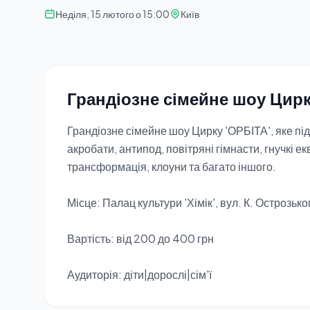
Неділя, 15 лютого о 15:00
Київ
Грандіозне сімейне шоу Цирк
Грандіозне сімейне шоу Цирку 'ОРБІТА', яке під
акробати, антипод, повітряні гімнасти, гнучкі 
трансформація, клоуни та багато іншого.
Місце: Палац культури 'Хімік', вул. К. Острозьког
Вартість: від 200 до 400 грн
Аудиторія: діти|дорослі|сім'ї