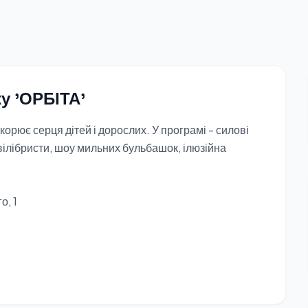
у 'ОРБІТА'
корює серця дітей і дорослих. У програмі - силові
еквілібристи, шоу мильних бульбашок, ілюзійна
о, 1