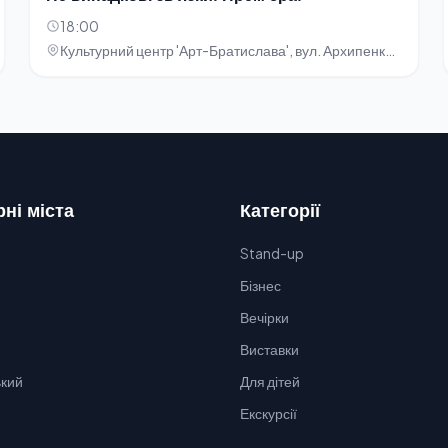
18:00
Культурний центр 'Арт-Братислава', вул. Архипенка, 5
ні міста
Категорії
Stand-up
Бізнес
Вечірки
Виставки
кий
Для дітей
Екскурсії