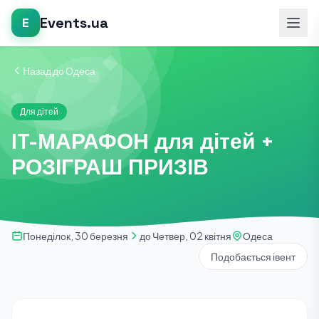
Events.ua
E
Назад до Одеса
Для дітей
IT-МАРАФОН для дітей +
РОЗІГРАШ ПРИЗІВ
Понеділок, 30 березня
до Четвер, 02 квітня
Одеса
Подобається івент