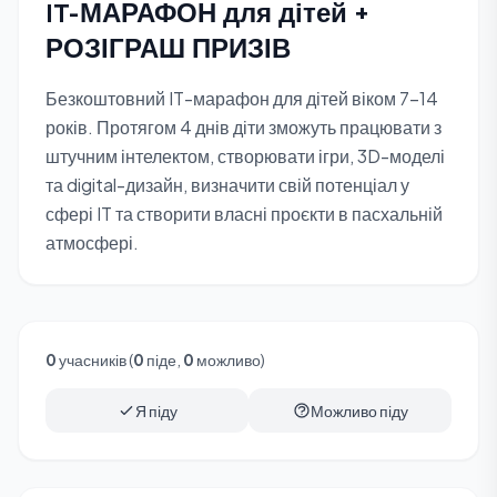
IT-МАРАФОН для дітей +
РОЗІГРАШ ПРИЗІВ
Безкоштовний IT-марафон для дітей віком 7-14
років. Протягом 4 днів діти зможуть працювати з
штучним інтелектом, створювати ігри, 3D-моделі
та digital-дизайн, визначити свій потенціал у
сфері IT та створити власні проєкти в пасхальній
атмосфері.
0
учасників (
0
піде,
0
можливо)
Я піду
Можливо піду