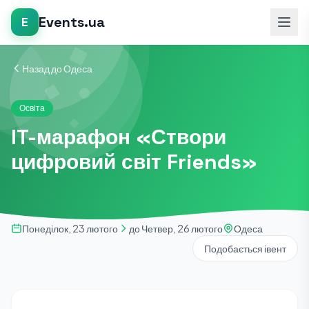
Events.ua
E
Назад до Одеса
Освіта
IT-марафон «Створи
цифровий світ Friends»
Понеділок, 23 лютого
до Четвер, 26 лютого
Одеса
Подобається івент