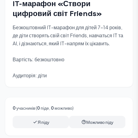
IT-марафон «Створи
цифровий світ Friends»
Безкоштовний IT-марафон для дітей 7–14 років,
де діти створять свій світ Friends, навчаться IT та
AI, і дізнаються, який IT-напрям їх цікавить.
Вартість: безкоштовно
Аудиторія: діти
0
учасників (
0
піде,
0
можливо)
Я піду
Можливо піду