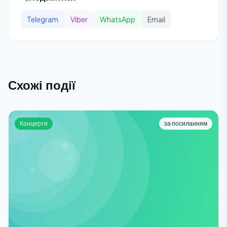
Telegram
Viber
WhatsApp
Email
Схожі події
Концерти
за посиланням