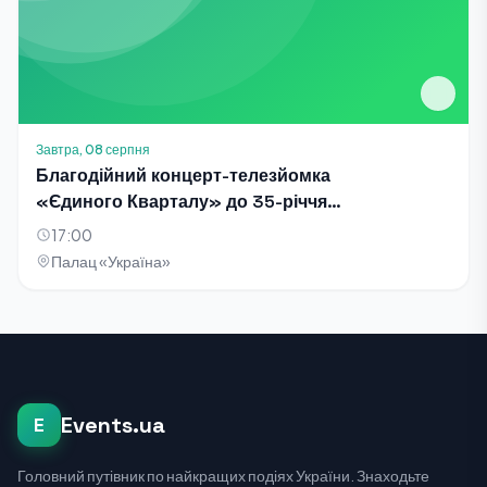
Завтра, 08 серпня
Благодійний концерт-телезйомка
«Єдиного Кварталу» до 35-річчя
Незалежності України
17:00
Палац «Україна»
Events.ua
E
Головний путівник по найкращих подіях України. Знаходьте