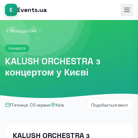
Events.ua
E
Назад до Київ
Концерти
KALUSH ORCHESTRA з
концертом у Києві
П'ятниця, 05 червня
Київ
Подобається івент
KALUSH ORCHESTRA з