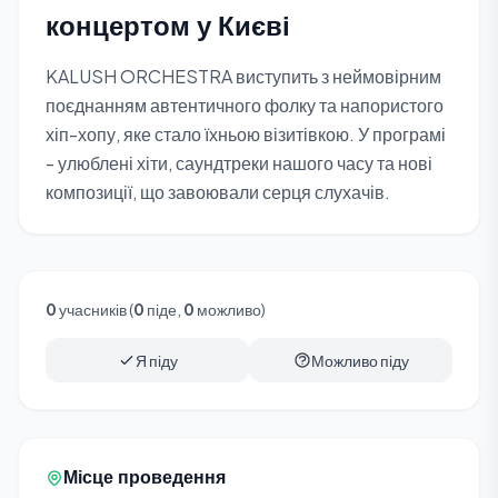
концертом у Києві
KALUSH ORCHESTRA виступить з неймовірним
поєднанням автентичного фолку та напористого
хіп-хопу, яке стало їхньою візитівкою. У програмі
- улюблені хіти, саундтреки нашого часу та нові
композиції, що завоювали серця слухачів.
0
учасників (
0
піде,
0
можливо)
Я піду
Можливо піду
Місце проведення