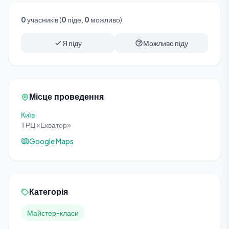
0
учасників (
0
піде,
0
можливо)
Я піду
Можливо піду
Місце проведення
Київ
ТРЦ «Екватор»
Google Maps
Категорія
Майстер-класи