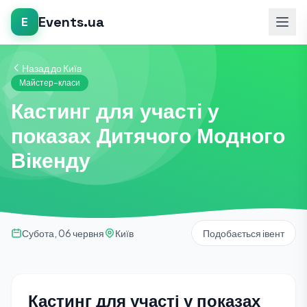
Events.ua
E
Назад до Київ
Майстер-класи
Кастинг для участі у
показах Дитячого Модного
Вікенду
Субота, 06 червня
Київ
Подобається івент
Кастинг для участі у показах