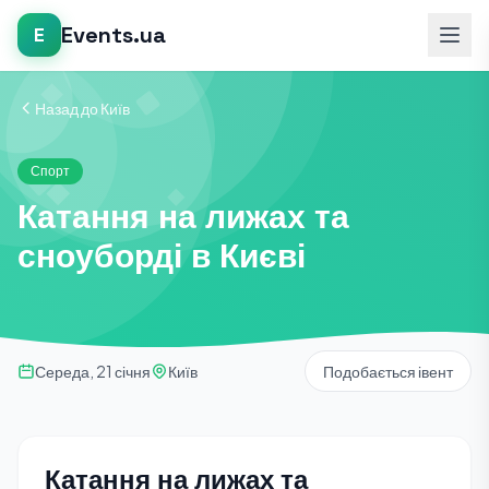
Events.ua
E
Назад до Київ
Спорт
Катання на лижах та
сноуборді в Києві
Середа, 21 січня
Київ
Подобається івент
Катання на лижах та