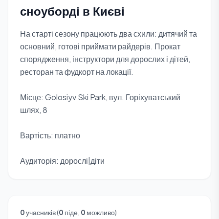
сноуборді в Києві
На старті сезону працюють два схили: дитячий та
основний, готові приймати райдерів. Прокат
спорядження, інструктори для дорослих і дітей,
ресторан та фудкорт на локації.
Місце: Golosiyv Ski Park, вул. Горіхуватський
шлях, 8
Вартість: платно
Аудиторія: дорослі|діти
0
учасників (
0
піде,
0
можливо)