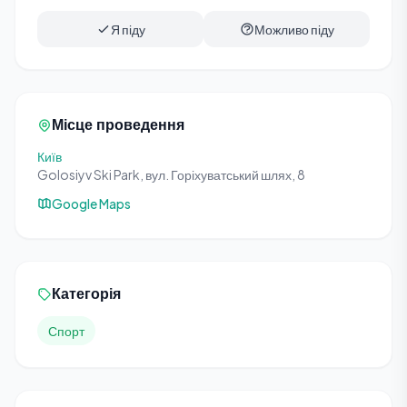
Я піду
Можливо піду
Місце проведення
Київ
Golosiyv Ski Park, вул. Горіхуватський шлях, 8
Google Maps
Категорія
Спорт