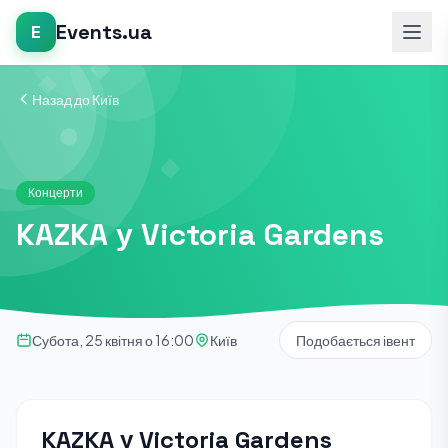
Events.ua
E
Назад до Київ
Концерти
KAZKA у Victoria Gardens
Субота, 25 квітня о 16:00
Київ
Подобається івент
KAZKA у Victoria Gardens