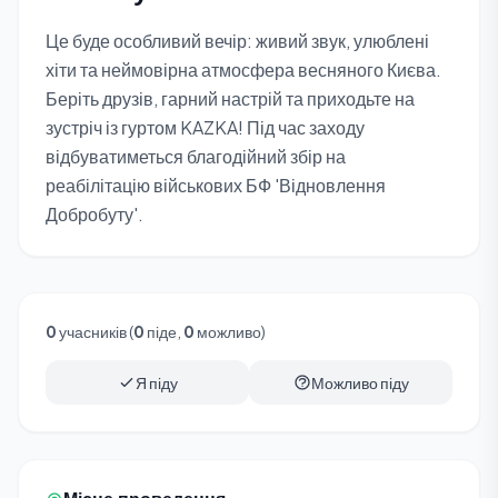
Це буде особливий вечір: живий звук, улюблені
хіти та неймовірна атмосфера весняного Києва.
Беріть друзів, гарний настрій та приходьте на
зустріч із гуртом KAZKA! Під час заходу
відбуватиметься благодійний збір на
реабілітацію військових БФ 'Відновлення
Добробуту'.
0
учасників (
0
піде,
0
можливо)
Я піду
Можливо піду