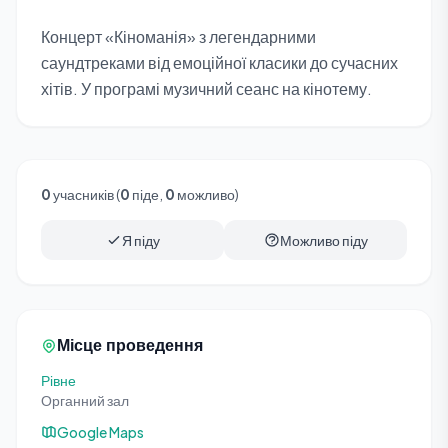
Концерт «Кіноманія» з легендарними
саундтреками від емоційної класики до сучасних
хітів. У програмі музичний сеанс на кінотему.
0
учасників (
0
піде,
0
можливо)
Я піду
Можливо піду
Місце проведення
Рівне
Органний зал
Google Maps