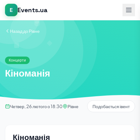
Events.ua
E
Назад до Рівне
Концерти
Кіноманія
Четвер, 26 лютого о 18:30
Рівне
Подобається івент
Кіноманія