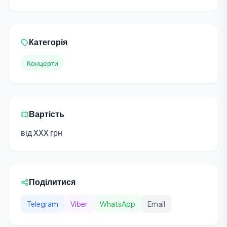
Категорія
Концерти
Вартість
від XXX грн
Поділитися
Telegram
Viber
WhatsApp
Email