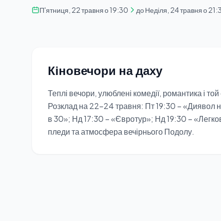
П'ятниця, 22 травня о 19:30
до Неділя, 24 травня о 21:
Кіновечори на даху
Теплі вечори, улюблені комедії, романтика і той
Розклад на 22–24 травня: Пт 19:30 – «Диявол но
в 30»; Нд 17:30 – «Євротур»; Нд 19:30 – «Легко
пледи та атмосфера вечірнього Подолу.