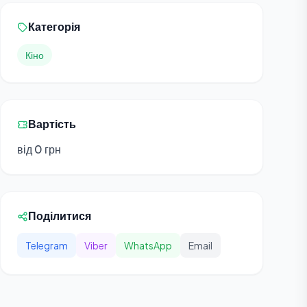
Категорія
Кіно
Вартість
від 0 грн
Поділитися
Telegram
Viber
WhatsApp
Email