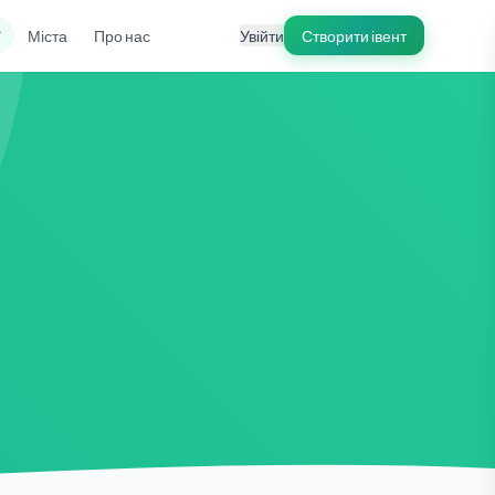
ї
Міста
Про нас
Увійти
Створити івент