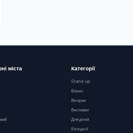
ні міста
Категорії
Stand-up
Бізнес
Вечірки
Виставки
кий
Для дітей
Екскурсії