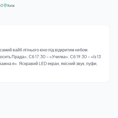
30
Київ
 самий вайб літнього кіно під відкритим небом.
сить Прада»; Сб 17:30 – «Училка»; Сб 19:30 – «Із 13
важна я». Яскравий LED екран, якісний звук, пуфи,