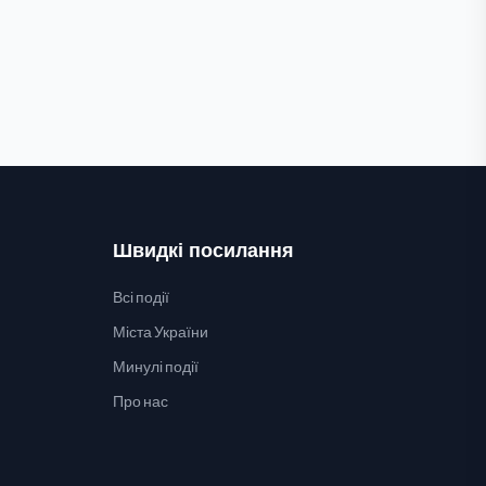
Швидкі посилання
Всі події
Міста України
Минулі події
Про нас