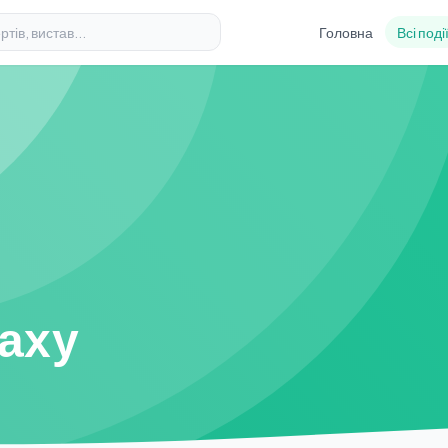
Головна
Всі поді
даху