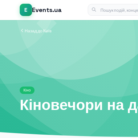
Events.ua
E
Назад до Київ
Кіно
Кіновечори на 