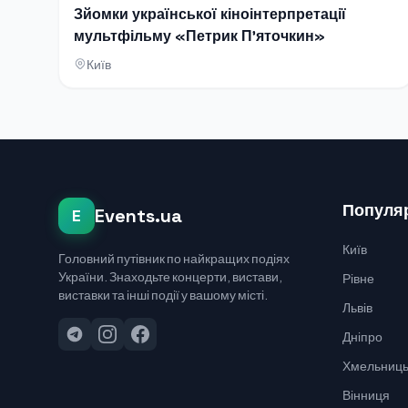
Зйомки української кіноінтерпретації
мультфільму «Петрик П’яточкин»
Київ
Популяр
Events.ua
E
Київ
Головний путівник по найкращих подіях
України. Знаходьте концерти, вистави,
Рівне
виставки та інші події у вашому місті.
Львів
Дніпро
Хмельниць
Вінниця