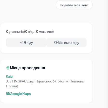
Подобається івент
0
учасників (
0
піде,
0
можливо)
Я піду
Можливо піду
Місце проведення
Київ
JUST IN SPACE, вул. Братська, 6/13 (ст. м. Поштова
Площа)
Google Maps